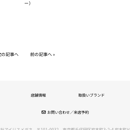
ー）
 次の記事へ
前の記事へ »
店舗情報
取扱いブランド
お問い合わせ／来店予約
会社アイリスメガネ
〒101-0032 東京都千代田区岩本町3-2-4 岩本町ビ