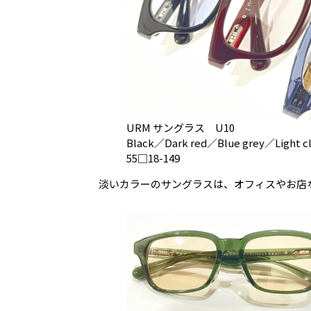
URM サングラス U10
Black／Dark red／Blue grey／Light cl
55□18-149
淡いカラーのサングラスは、オフィスやお店