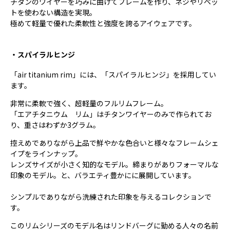
チタンのワイヤーを巧みに曲げてフレームを作り、ネジやリベッ
トを使わない構造を実現。
極めて軽量で優れた柔軟性と強度を誇るアイウェアです。
・スパイラルヒンジ
「air titanium rim」には、「スパイラルヒンジ」を採用してい
ます。
非常に柔軟で強く、超軽量のフルリムフレーム。
「エアチタニウム リム」はチタンワイヤーのみで作られてお
り、重さはわずか3グラム。
控えめでありながら上品で鮮やかな色合いと様々なフレームシェ
イプをラインナップ。
レンズサイズが小さく知的なモデル。締まりがありフォーマルな
印象のモデル。と、バラエティ豊かにに展開しています。
シンプルでありながら洗練された印象を与えるコレクションで
す。
このリムシリーズのモデル名はリンドバーグに勤める人々の名前