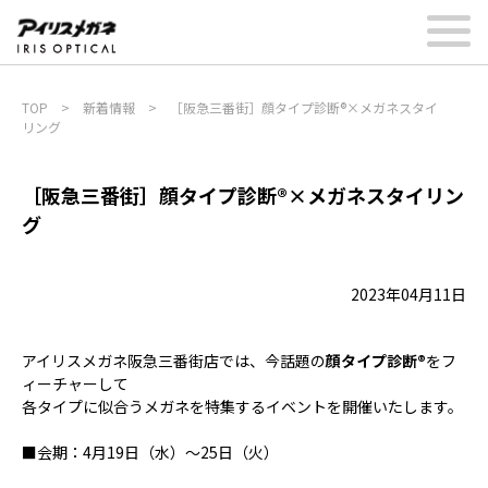
TOP
>
新着情報
>
［阪急三番街］顔タイプ診断®×メガネスタイ
リング
［阪急三番街］顔タイプ診断®×メガネスタイリン
グ
2023年04月11日
アイリスメガネ阪急三番街店では、今話題の
顔タイプ診断®
をフ
ィーチャーして
各タイプに似合うメガネを特集するイベントを開催いたします。
■会期：4月19日（水）～25日（火）