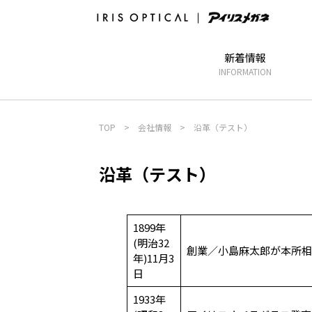
新着情報
INFORMATION
TOP
>
会社情報
>
沿革（テスト）
沿革（テスト）
1899年
(明治32
創業／小島麻太郎が本所相
年)
11月3
日
1933年