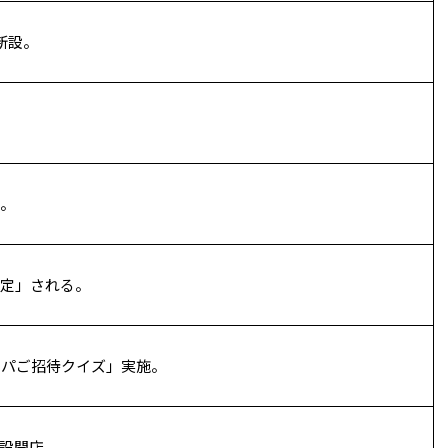
新設。
。
定」される。
ッパご招待クイズ」実施。
設開店。